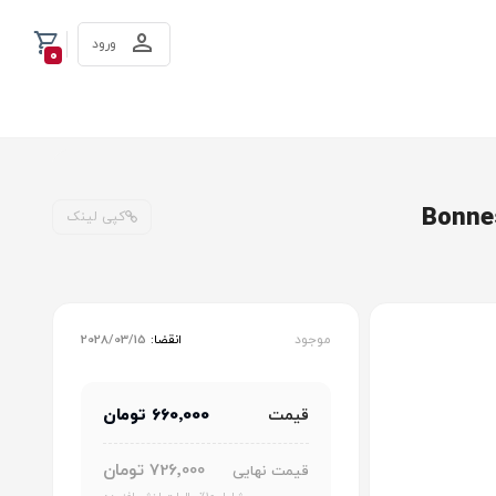
ورود
0
کپی لینک
موجود
انقضا:
2028/03/15
660٬000 تومان
قیمت
726٬000 تومان
قیمت نهایی