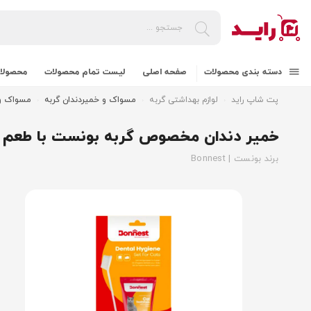
دسته بندی محصولات
صفحه اصلی
لیست تمام محصولات
محصولات
پت شاپ راید
لوازم بهداشتی گربه
مسواک و خمیردندان گربه
مسواک و خم
خمیر دندان مخصوص گربه بونست با طعم پنیر Cat Toothpaste With Cheese Flavor
برند بونست | Bonnest