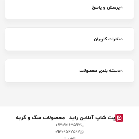
پرسش و پاسخ
نظرات کاربران
دسته بندی محصولات
پت شاپ آنلاین راید | محصولات سگ و گربه
09309567597
09309567597
شیراز