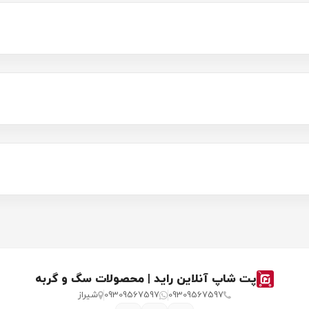
پت شاپ آنلاین راید | محصولات سگ و گربه
09309567597
09309567597
شیراز