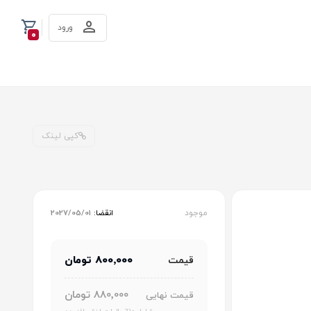
ورود
0
کپی لینک
موجود
انقضا:
2027/05/01
800٬000 تومان
قیمت
880٬000 تومان
قیمت نهایی