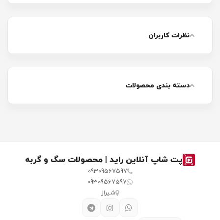
نظرات کاربران
دسته بندی محصولات
پت شاپ آنلاین راید | محصولات سگ و گربه
09309567597
09309567597
شیراز