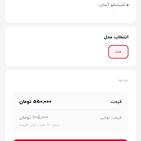
شستشو آسان
انتخاب مدل
مت
موجود
550٬000 تومان
قیمت
605٬000 تومان
قیمت نهایی
شامل 10٪ مالیات ارزش افزوده