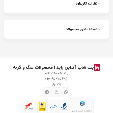
نظرات کاربران
دسته بندی محصولات
پت شاپ آنلاین راید | محصولات سگ و گربه
09309567597
09309567597
شیراز
اتحادیه کسب و کار