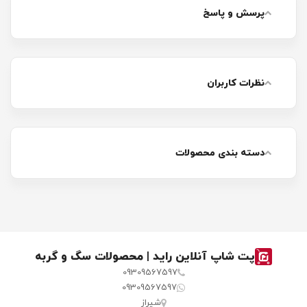
پرسش و پاسخ
نظرات کاربران
دسته بندی محصولات
پت شاپ آنلاین راید | محصولات سگ و گربه
09309567597
09309567597
شیراز