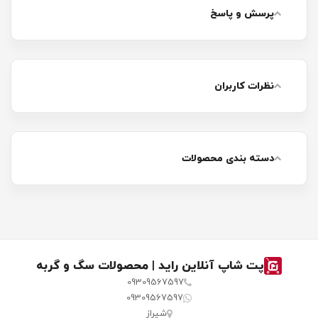
پرسش و پاسخ
نظرات کاربران
دسته بندی محصولات
پت شاپ آنلاین راید | محصولات سگ و گربه
09309567597
09309567597
شیراز