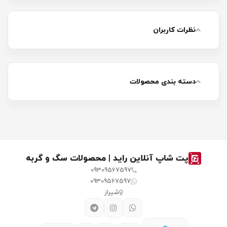
نظرات کاربران
دسته بندی محصولات
پت شاپ آنلاین راید | محصولات سگ و گربه
09309567597
09309567597
شیراز