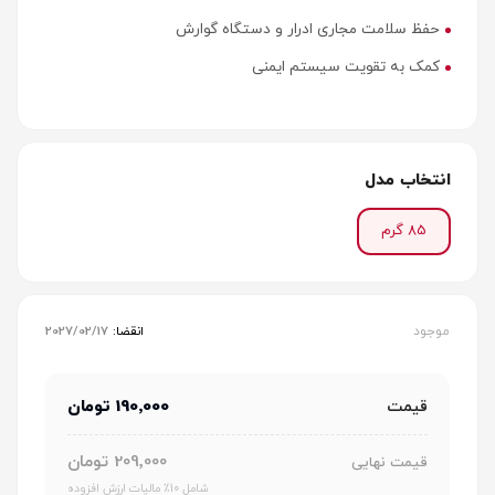
حفظ سلامت مجاری ادرار و دستگاه گوارش
کمک به تقویت سیستم ایمنی
انتخاب مدل
85 گرم
موجود
انقضا:
2027/02/17
190٬000 تومان
قیمت
209٬000 تومان
قیمت نهایی
شامل 10٪ مالیات ارزش افزوده