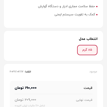
حفظ سلامت مجاری ادرار و دستگاه گوارش
کمک به تقویت سیستم ایمنی
انتخاب مدل
85 گرم
موجود
انقضا:
2027/02/17
190٬000 تومان
قیمت
209٬000 تومان
قیمت نهایی
شامل 10٪ مالیات ارزش افزوده