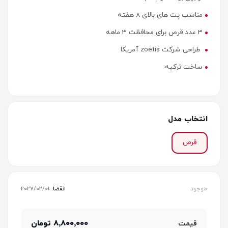
مناسب پت های بالای 8 هفته
3 عدد قرص برای محافظت 3 ماهه
طراحی شرکت zoetis آمریکا
ساخت ترکیه
انتخاب مدل
قرص
موجود
انقضا:
2027/02/01
8٬800٬000 تومان
قیمت