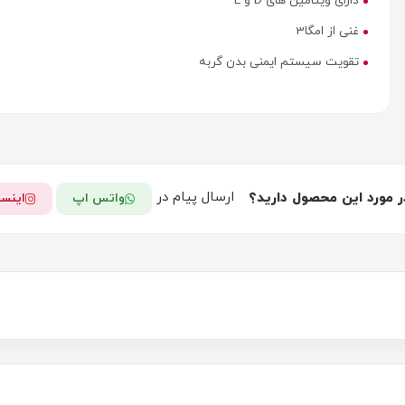
دارای ویتامین های D و E
غنی از امگا3
تقویت سیستم ایمنی بدن گربه
ارسال پیام در
ر مورد این محصول دارید؟
واتس اپ
اینست