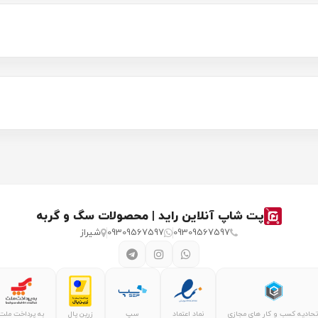
پت شاپ آنلاین راید | محصولات سگ و گربه
09309567597
09309567597
شیراز
تحادیه کسب و کار های مجازی
نماد اعتماد
سپ
زرین پال
به پرداخت ملت