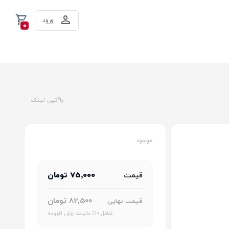
ورود
0
کپی لینک
موجود
75٬000 تومان
قیمت
82٬500 تومان
قیمت نهایی
شامل 10٪ مالیات ارزش افزوده