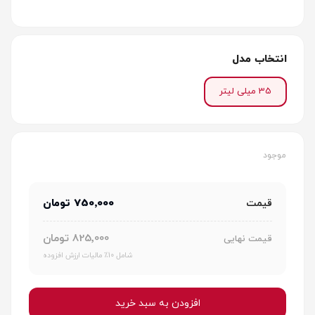
انتخاب مدل
35 میلی لیتر
موجود
750٬000 تومان
قیمت
825٬000 تومان
قیمت نهایی
شامل 10٪ مالیات ارزش افزوده
افزودن به سبد خرید