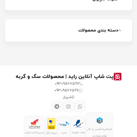
دسته بندی محصولات
پت شاپ آنلاین راید | محصولات سگ و گربه
09309567597
09309567597
شیراز
اتحادیه کسب و کار
نماد اعتماد
سپ
زرین پال
به پرداخت ملت
های مجازی