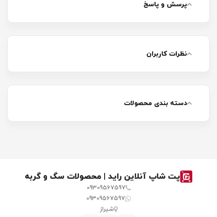
پرسش و پاسخ
نظرات کاربران
دسته بندی محصولات
پت شاپ آنلاین راید | محصولات سگ و گربه
09309567597
09309567597
شیراز