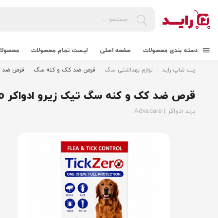
دسته بندی محصولات
صفحه اصلی
لیست تمام محصولات
محصولات
پت شاپ راید
لوازم بهداشتی سگ
قرص ضد کک و کنه سگ
قرص ضد کک و
قرص ضد کک و کنه سگ تیک زیرو ادواکر Advacare TickZero وزن 20 تا 40 کیلوگرم
برند ادواکر | Advacare