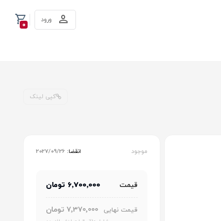
ورود
0
کپی لینک
موجود
انقضا:
2027/09/26
6٬700٬000 تومان
قیمت
7٬370٬000 تومان
قیمت نهایی