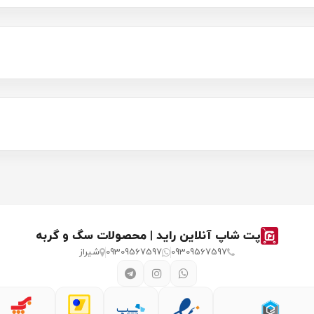
پت شاپ آنلاین راید | محصولات سگ و گربه
09309567597
09309567597
شیراز