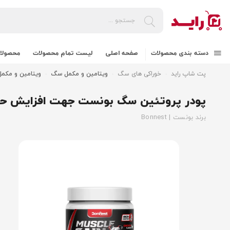
دسته بندی محصولات
صفحه اصلی
لیست تمام محصولات
محصولات
پت شاپ راید
خوراکی های سگ
ویتامین و مکمل سگ
ویتامین و مکمل سگ
پودر پروتئین سگ بونست جهت افزایش حجم عضلات e Gain
برند بونست | Bonnest