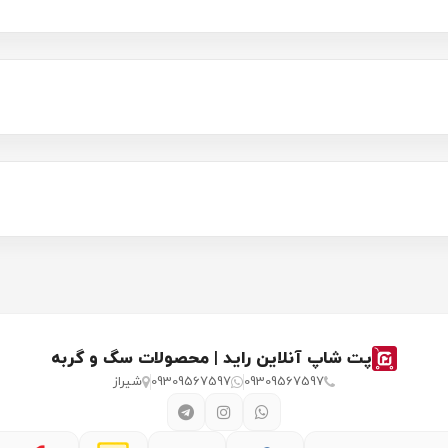
پت شاپ آنلاین راید | محصولات سگ و گربه
09309567597
09309567597
شیراز