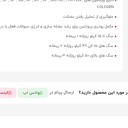
دارای ویتامین های  , B2 , B3 , B5 , B6 , B12 , K3 , BIOTIN , PROTEIN
COLOGEN
جلوگیری از تحلیل رفتن عضلات
مکمل پودری پروتئین برای رشد عضله سازی و انرژی حیوانات فعال یا در 
سگ تا 15 کیلو روزانه 1 پیمانه
سگ های 15 الی 49 کیلو روزانه 2 پیمانه
سگ های بالای 50 کیلو روزانه 3 پیمانه
ارسال پیام در
ر مورد این محصول دارید؟
واتس اپ
اینست