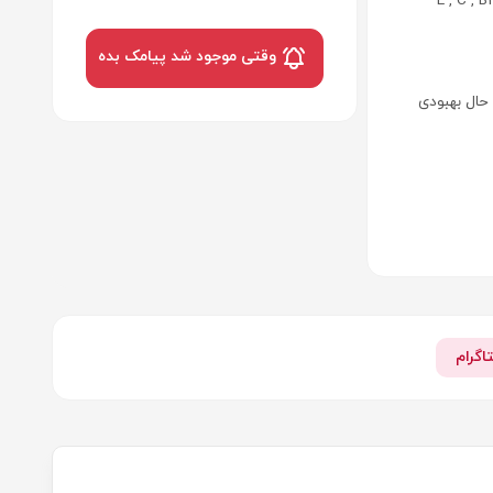
E , C , B1 ,
وقتی موجود شد پیامک بده
حال بهبودی
اگرام