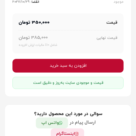
موجود
انقضا:
2027/10/29
350٬000 تومان
قیمت
385٬000 تومان
قیمت نهایی
شامل 10٪ مالیات ارزش افزوده
افزودن به سبد خرید
قیمت و موجودی سایت به‌روز و دقیق است
سوالی در مورد این محصول دارید؟
ارسال پیام در
واتس اپ
اینستاگرام