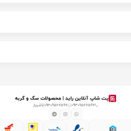
پت شاپ آنلاین راید | محصولات سگ و گربه
09309567597
09309567597
شیراز