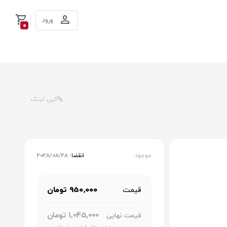
ورود
0
کپی لینک
موجود
انقضا:
2028/08/28
950٬000 تومان
قیمت
1٬045٬000 تومان
قیمت نهایی