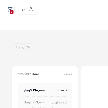
ورود
0
کپی لینک
موجود
انقضا:
2028/01/24
190٬000 تومان
قیمت
209٬000 تومان
قیمت نهایی