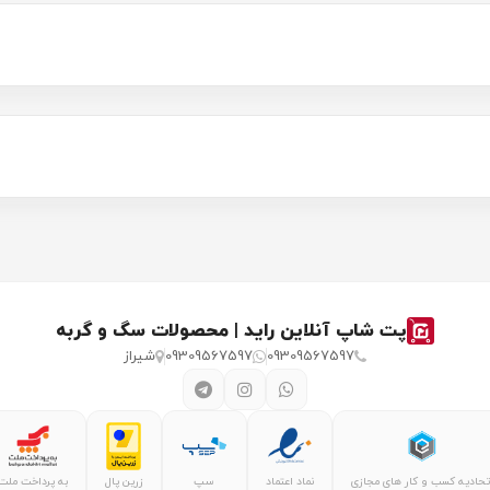
پت شاپ آنلاین راید | محصولات سگ و گربه
09309567597
09309567597
شیراز
تحادیه کسب و کار های مجازی
نماد اعتماد
سپ
زرین پال
به پرداخت ملت