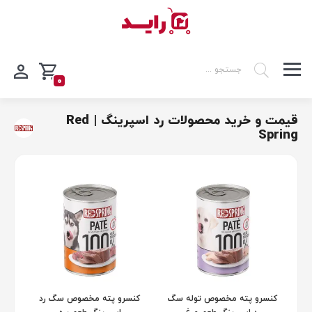
0
قیمت و خرید محصولات رد اسپرینگ | Red
Spring
کنسرو پته مخصوص توله سگ
کنسرو پته مخصوص سگ رد