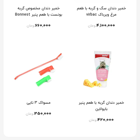
خمیر دندان سگ و گربه با طعم
خمیر دندان مخصوص گربه
مرغ ویرباک virbac
بونست با طعم پنیر Bonnest
Cat Toothpaste With Cheese
660٬000
4٬100٬000
تومان
تومان
Flavor
خمیر دندان گربه با طعم پنیر
مسواک 3 تایی
بایولاین
350٬000
تومان
420٬000
تومان