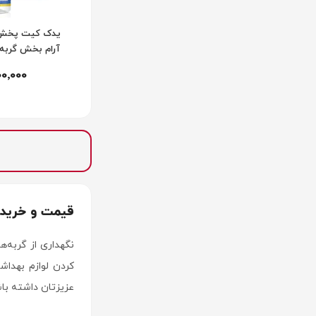
یدک کیت پخش 
g Pheromone
00٬000
قیمت و خرید 
نگهداری از گربه‌
کردن لوازم بهدا
عزیزتان داشته باش