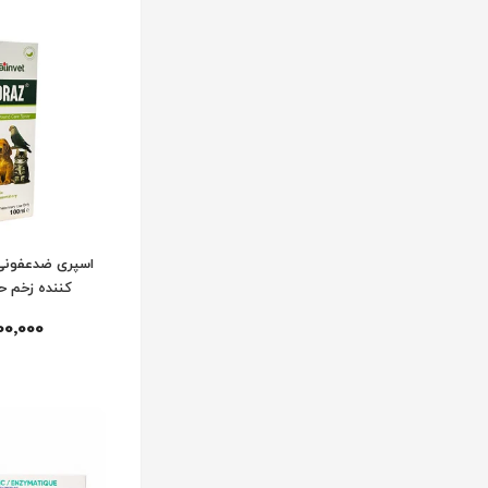
اسپری ضدعفونی 
کننده زخم حی
00٬000