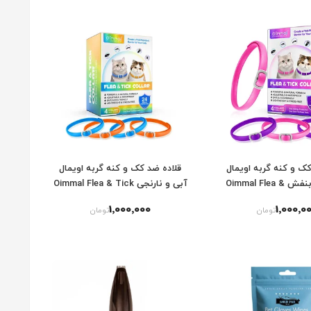
کک و کنه گربه اویمال
قلاده ضد کک و کنه گربه اویمال
صورتی و بنفش Oimmal Flea &
آبی و نارنجی Oimmal Flea & Tick
Tick Collar For Cats بسته 4
Collar For Cats بسته 4 عددی
1٬000٬000
1٬000٬0
تومان
تومان
عددی