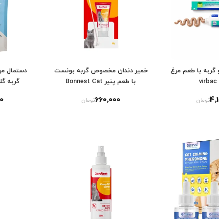
گربه با طعم مرغ
خمیر دندان مخصوص گربه بونست
دستمال م
v
با طعم پنیر Bonnest Cat
گربه گل
Toothpaste With Cheese Flavor
0
660٬000
4٬
تومان
تومان