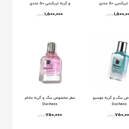
و گربه تریکسی 50 عددی
1٬500٬000
1٬500٬0
تومان
تومان
ص سگ و گربه موسیو
عطر مخصوص سگ و گربه مادام
Duchess
Duchess
750٬000
750٬00
تومان
تومان