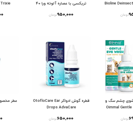
Bioline Deinsectizatio
تریکسی با عصاره آلوئه ورا 40
Trixie تریکسی 50 عددی
Shampoo 
عددی
00
950٬000
9
تومان
تومان
شوی چشم سگ و
قطره گوش ادواکر OtofloCare Ear
عطر مخصو
ویمال Oimmal Gentle eye
Drops AdvaCare
wa
0
650٬000
6
تومان
تومان