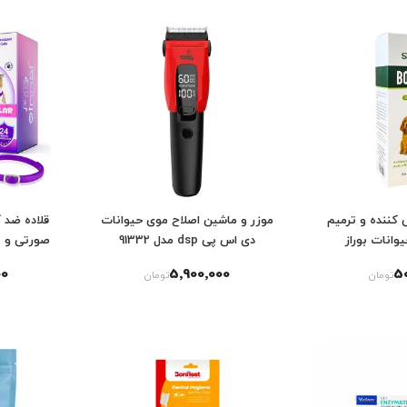
کننده و ترمیم
موزر و ماشین اصلاح موی حیوانات
قلاده ضد 
وانات بوراز
دی اس پی dsp مدل 91332
00
5٬900٬000
5
تومان
تومان