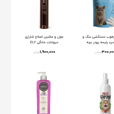
رطوب دستکشی سگ و
موزر و ماشین اصلاح شارژی
دپد رایحه پودر بچه
حیوانات خانگی ZLY
1٬900٬000
300٬00
تومان
تومان