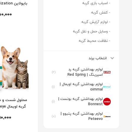
- اسباب بازی گربه
بایولاین n
For Pets
- کفش گربه
50٬000
- لوازم آرایش گربه
- وسایل حمل و نقل گربه
- نظافت محیط گربه
انتخاب برند
لوازم بهداشتی گربه رد
(2)
اسپرینگ | Red Spring
لوازم بهداشتی گربه اویمال |
(1)
oimmal
لوازم بهداشتی گربه بونست |
محلول شست و 
(1)
Bonnest
گربه ا
sh
لوازم بهداشتی گربه پتیوو |
(0)
90٬000
Peteevo