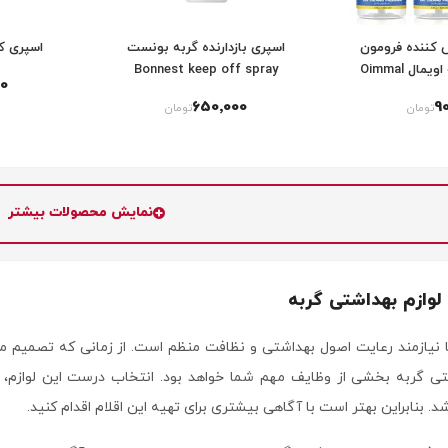
کننده فرومون
اسپری بازدارنده گربه بونست
اسپری ک
آرام بخش گربه اویمال Oimmal
Bonnest keep off spray
0
Cat Calmin
650٬000
9
تومان
تومان
نمایش محصولات بیشتر
لوازم بهداشتی گربه
ها نیازمند رعایت اصول بهداشتی و نظافت منظم است. از زمانی که تصمیم می
شتی گربه بخشی از وظایف مهم شما خواهد بود. انتخاب درست این لوازم،
د. بنابراین بهتر است با آگاهی بیشتری برای تهیه این اقلام اقدام کنید.