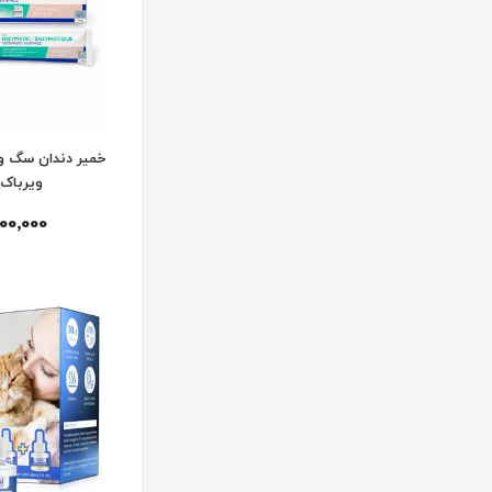
خمیر دندان سگ و 
ویرباک irbac
100٬000