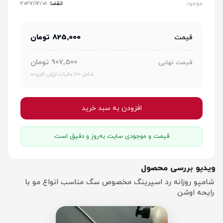
موجود
انقضا:
2027/12/01
825٬000 تومان
قیمت
907٬500 تومان
قیمت نهایی
شامل 10٪ مالیات ارزش افزوده
افزودن به سبد خرید
قیمت و موجودی سایت به‌روز و دقیق است
ویدیو بررسی محصول
شامپو روزانه رد اسپرینگ مخصوص سگ مناسب انواع مو با
رایحه اوشن