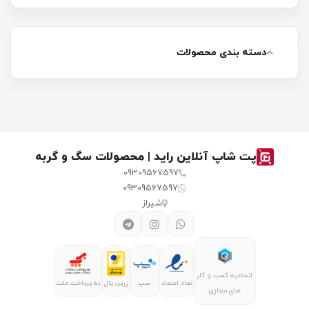
دسته بندی محصولات
پت شاپ آنلاین راید | محصولات سگ و گربه
09309567597
09309567597
شیراز
اتحادیه کسب و کار
نماد اعتماد
سپ
زرین پال
به پرداخت ملت
های مجازی