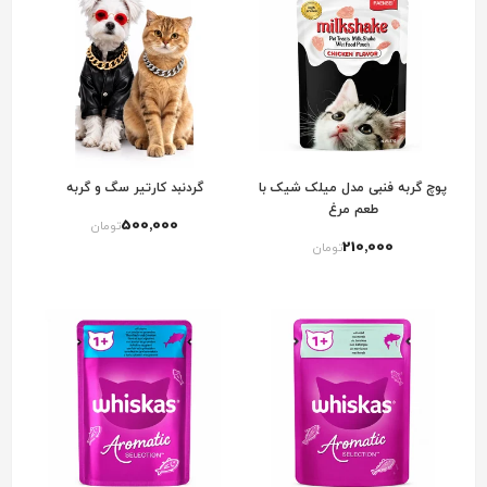
پوچ گربه فنبی مدل میلک شیک با
گردنبد کارتیر سگ و گربه
طعم مرغ
500٬000
تومان
210٬000
تومان