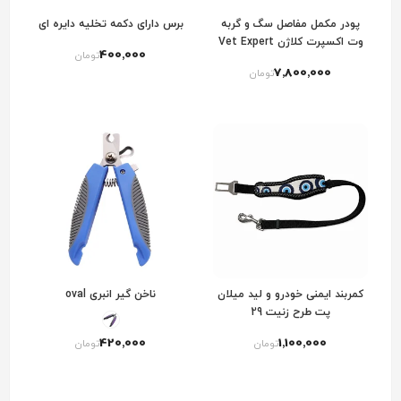
پودر مکمل مفاصل سگ و گربه
برس دارای دکمه تخلیه دایره ای
وت اکسپرت کلاژن Vet Expert
400٬000
تومان
ArthtoVet Collagen
7٬800٬000
تومان
کمربند ایمنی خودرو و لید میلان
ناخن گیر انبری oval
پت طرح زنیت 29
420٬000
1٬100٬000
تومان
تومان