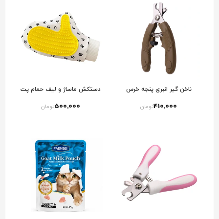
ناخن گیر انبری پنجه خرس
دستکش ماساژ و لیف حمام پت
500٬000
410٬000
تومان
تومان