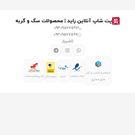
پت شاپ آنلاین راید | محصولات سگ و گربه
09309567597
09309567597
شیراز
اتحادیه کسب و کار
نماد اعتماد
سپ
زرین پال
به پرداخت ملت
های مجازی