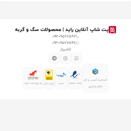
پت شاپ آنلاین راید | محصولات سگ و گربه
09309567597
09309567597
شیراز
اتحادیه کسب و کار
نماد اعتماد
سپ
زرین پال
به پرداخت ملت
های مجازی