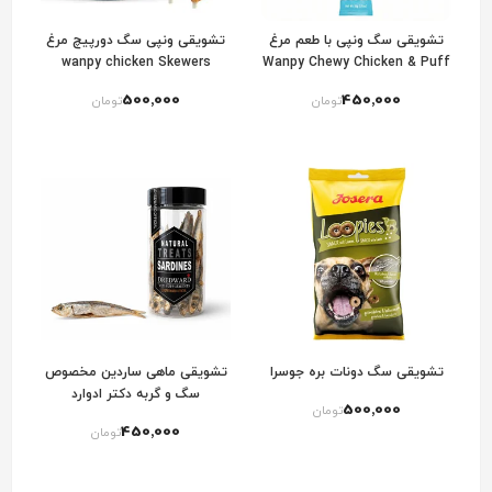
تشویقی سگ ونپی با طعم مرغ
تشویقی ونپی سگ دورپیچ مرغ
wanpy chicken Skewers
Wanpy Chewy Chicken & Puff
Sticks Twists
500٬000
450٬000
تومان
تومان
تشویقی سگ دونات بره جوسرا
تشویقی ماهی ساردین مخصوص
سگ و گربه دکتر ادوارد
500٬000
تومان
450٬000
تومان