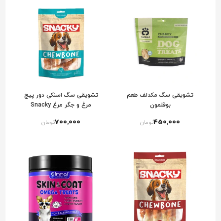
تشویقی سگ مکدلف طعم
تشویقی سگ اسنکی دور پیچ
بوقلمون
مرغ و جگر مرغ Snacky
Chewbone chicken & chicken
700٬000
450٬000
تومان
تومان
liver