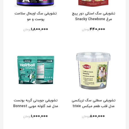
تشویقی سگ اسنکی دور پیچ
تشویقی سگ اویمال سلامت
مرغ Snacky Chewbone
پوست و مو
chicken wrapped twist sticks
1٬800٬000
440٬000
تومان
تومان
تشویقی سطلی سگ تریکسی
تشویقی جویدنی گربه بونست
مدل قلب طعم میکس trixie
مدل ضد گلوله مویی Bonnest
Cat Hairball Chews
hearts
1٬000٬000
800٬000
تومان
تومان