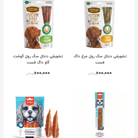
تشویقی دنتال سگ رول مرغ داگ
تشویقی دنتال سگ رول گوشت
فست
گاو داگ فست
600٬000
600٬000
تومان
تومان