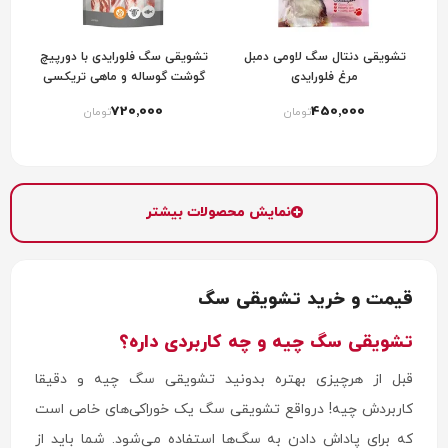
تشویقی دنتال سگ لاومی دمبل
تشویقی سگ فلورایدی با دورپیچ
مرغ فلورایدی
گوشت گوساله و ماهی تریکسی
trixie denta fun marbled rolls
720٬000
450٬000
تومان
تومان
نمایش محصولات بیشتر
قیمت و خرید تشویقی سگ
تشویقی سگ چیه و چه کاربردی داره؟
قبل از هرچیزی بهتره بدونید تشویقی سگ چیه و دقیقا
کاربردش چیه! درواقع تشویقی سگ یک خوراکی‌های خاص است
که برای پاداش دادن به سگ‌ها استفاده می‌شود. شما باید از