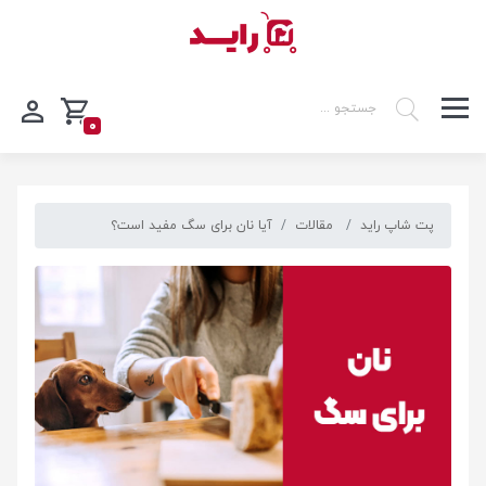
0
پت شاپ راید
مقالات
آیا نان برای سگ مفید است؟