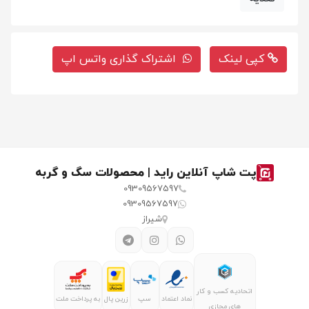
کپی لینک
اشتراک گذاری واتس اپ
پت شاپ آنلاین راید | محصولات سگ و گربه
09309567597
09309567597
شیراز
اتحادیه کسب و کار
نماد اعتماد
سپ
زرین پال
به پرداخت ملت
های مجازی