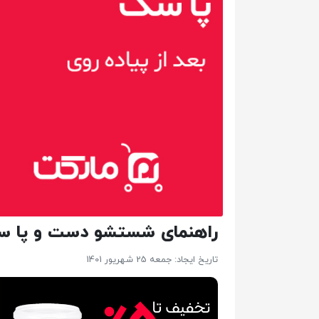
راهنمای شستشو دست و پا سگ 
تاریخ ایجاد: جمعه 25 شهریور 1401