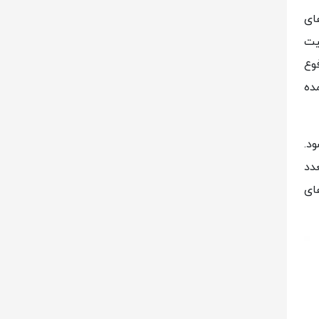
ای
یت
وع
ده
د.
دد
ای