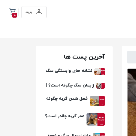
ورود
0
آخرین پست ها
نشانه های وابستگی سگ
به صاحبش چیست؟
زایمان سگ چگونه است؟ |
مدت زمان حاملگی سگ
چقدره؟
فحل شدن گربه چگونه
است؟
عمر گربه چقدر است؟
علت اسهال سگ و نحوه