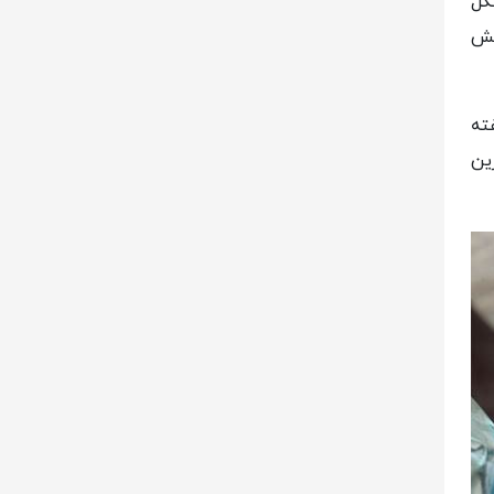
گل
فش
فته
ین