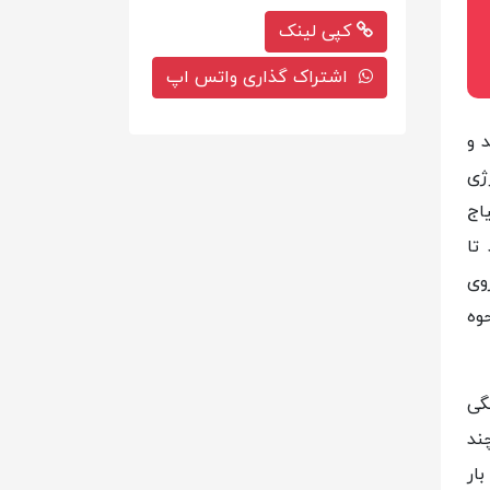
کپی لینک
اشتراک گذاری واتس اپ
 و
ژی
اج
تا
وی
وه
گی
ند
ار